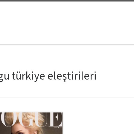
u türkiye eleştirileri
e’un Türkiye sayısı hakkında ne
nüyorsun diye fikrimi soranlar