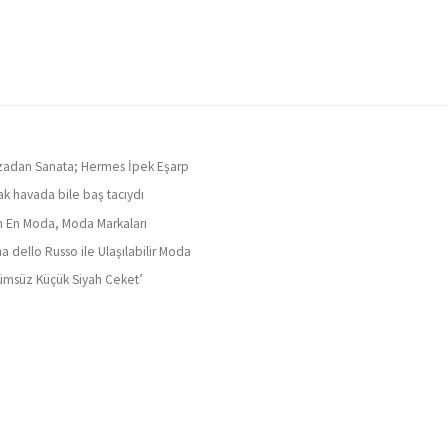
adan Sanata; Hermes İpek Eşarp
ak havada bile baş tacıydı
ın En Moda, Moda Markaları
a dello Russo ile Ulaşılabilir Moda
ümsüz Küçük Siyah Ceket’