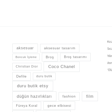
Koz
aksesuar
aksesuar tasarım
Sıc
Yıl
Broş
Broş tasarımı
Boncuk İşleme
Ann
Coco Chanel
Christian Dior
‘Öl
Defile
duru butik
duru butik etsy
düğün hazırlıkları
fashion
film
gece elbisesi
Füreya Koral