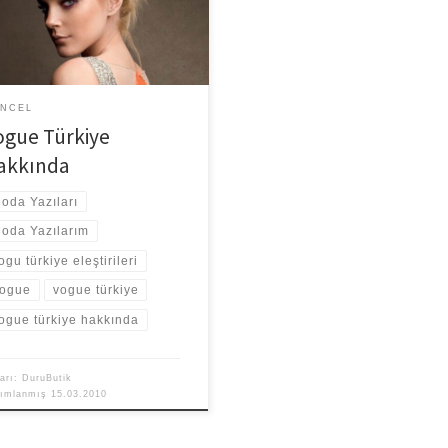
. Öncelikle şunu belirtmek isterim
n bilirkişi değilim. Sadece
nimlerimi […]
NCEL
ogue Türkiye
akkında
oda Yazıları
oda Yazılarım
ogu türkiye eleştirileri
ogue
vogue türkiye
ogue türkiye hakkında
arı:
DuruButik
yımlanmış
15.03.2010