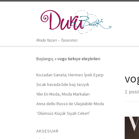
Skip to content
Moda Yazarı – Tasarımcı
Başlangıç
»
vogu türkiye eleştirileri
vog
Kozadan Sanata; Hermes İpek Eşarp
Sıcak havada bile baş tacıydı
1 post
Yılın En Moda, Moda Markaları
Anna dello Russo ile Ulaşılabilir Moda
‘Ölümsüz Küçük Siyah Ceket’
Vogu
AKSESUAR
düşü