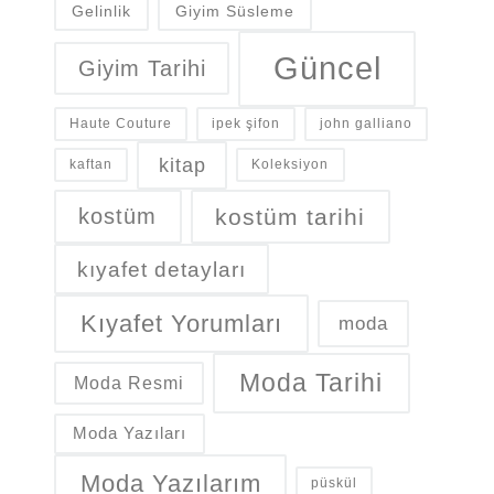
Gelinlik
Giyim Süsleme
Güncel
Giyim Tarihi
Haute Couture
ipek şifon
john galliano
kitap
kaftan
Koleksiyon
kostüm
kostüm tarihi
kıyafet detayları
Kıyafet Yorumları
moda
Moda Tarihi
Moda Resmi
Moda Yazıları
Moda Yazılarım
püskül