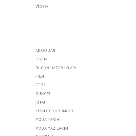
VIDEO
AKSESUAR
ÇIZIM
DÜĞÜN HAZIRLIKLARI
FILM
GEZI
GÜNCEL
KITAP
KIYAFET YORUMLARI
MODA TARIHI
MODA YAZILARIM