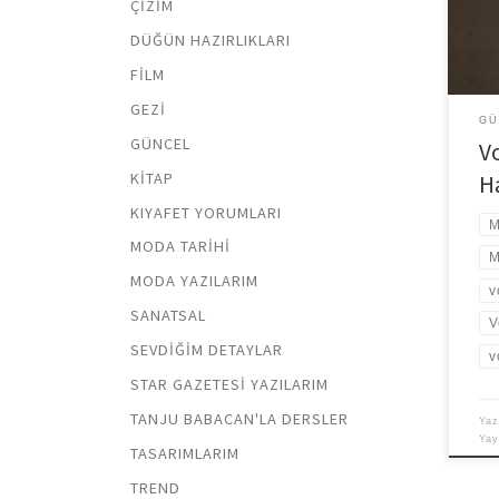
ÇIZIM
oldu
ki be
DÜĞÜN HAZIRLIKLARI
izle
FILM
GEZI
GÜ
GÜNCEL
V
KITAP
H
KIYAFET YORUMLARI
M
MODA TARIHI
M
MODA YAZILARIM
v
SANATSAL
V
SEVDIĞIM DETAYLAR
v
STAR GAZETESI YAZILARIM
TANJU BABACAN'LA DERSLER
Yaz
Ya
TASARIMLARIM
TREND