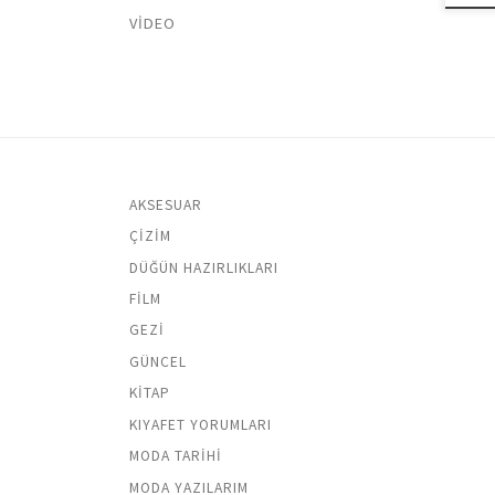
VIDEO
AKSESUAR
ÇIZIM
DÜĞÜN HAZIRLIKLARI
FILM
GEZI
GÜNCEL
KITAP
KIYAFET YORUMLARI
MODA TARIHI
MODA YAZILARIM