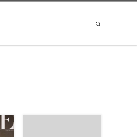
Search
 ne
Modaya Yön Verenler, modanın
r
geçmişten günümüze olan sürecini ve