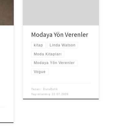
terim
modacılarını anlatan çok kaliteli bir
kaynak… 1900’lü yılların başından
itibaren bugüne […]
Modaya Yön Verenler
kitap
Linda Watson
Moda Kitapları
Modaya Yön Verenler
Vogue
Yazarı:
DuruButik
Yayımlanmış
22.07.2009