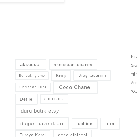
Koz
aksesuar
aksesuar tasarım
Sıc
Yıl
Broş
Broş tasarımı
Boncuk İşleme
Ann
Coco Chanel
Christian Dior
‘Öl
Defile
duru butik
duru butik etsy
düğün hazırlıkları
fashion
film
gece elbisesi
Füreya Koral