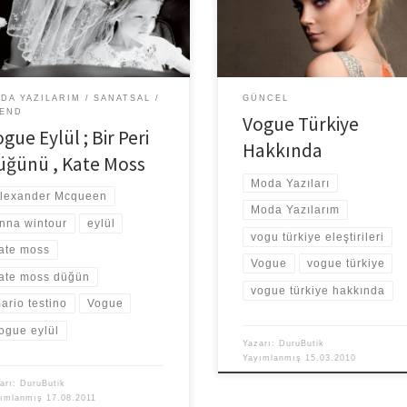
örü, modaya hükmedebilen, ünlü
oldu. Öncelikle şunu belirtmek is
cıların bile kendisinden
ki ben bilirkişi değilim. Sadece
ndiği, modanın yönergesini […]
izlenimlerimi […]
DA YAZILARIM
SANATSAL
GÜNCEL
END
Vogue Türkiye
gue Eylül ; Bir Peri
Hakkında
üğünü , Kate Moss
Moda Yazıları
lexander Mcqueen
Moda Yazılarım
nna wintour
eylül
vogu türkiye eleştirileri
ate moss
Vogue
vogue türkiye
ate moss düğün
vogue türkiye hakkında
ario testino
Vogue
ogue eylül
Yazarı:
DuruButik
Yayımlanmış
15.03.2010
arı:
DuruButik
yımlanmış
17.08.2011