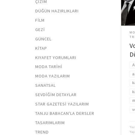
ÇIZIM
edit
moda
DÜĞÜN HAZIRLIKLARI
çeki
FILM
GEZI
MO
TR
GÜNCEL
Vo
KITAP
D
KIYAFET YORUMLARI
A
MODA TARIHI
a
MODA YAZILARIM
k
SANATSAL
k
SEVDIĞIM DETAYLAR
m
STAR GAZETESI YAZILARIM
v
TANJU BABACAN'LA DERSLER
TASARIMLARIM
Yaz
TREND
Ya