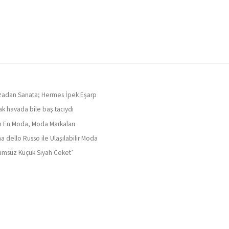
adan Sanata; Hermes İpek Eşarp
ak havada bile baş tacıydı
ın En Moda, Moda Markaları
a dello Russo ile Ulaşılabilir Moda
ümsüz Küçük Siyah Ceket’