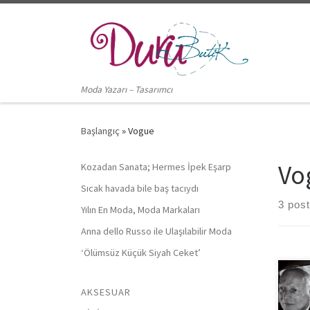
Skip to content
Moda Yazarı – Tasarımcı
Başlangıç
»
Vogue
Vo
Kozadan Sanata; Hermes İpek Eşarp
Sıcak havada bile baş tacıydı
3 pos
Yılın En Moda, Moda Markaları
Anna dello Russo ile Ulaşılabilir Moda
‘Ölümsüz Küçük Siyah Ceket’
Şeyt
AKSESUAR
kald