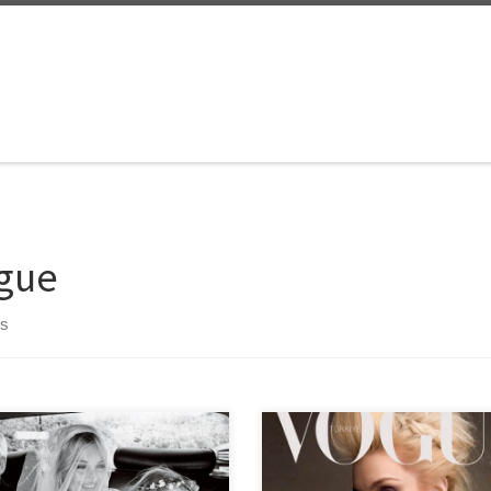
gue
ts
an Marka Giyer filmini izlemeyen
Vogue’un Türkiye sayısı hakkında
ı mı? Amerikan Vogue’un efsanevi
düşünüyorsun diye fikrimi soranla