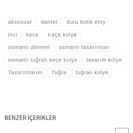
aksesuar
dantel
duru butik etsy
inci
kece
Keçe kolye
osmanlı dönemi
osmanlı tasarımları
osmanlı tuğralı keçe kolye
tasarım kolye
Tasarımlarım
Tuğra
tuğralı kolye
BENZER IÇERIKLER