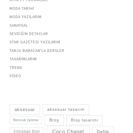
MODA TARIHI
MODA YAZILARIM
SANATSAL
SEVDIĞIM DETAYLAR
STAR GAZETESI YAZILARIM
TANJU BABACAN'LA DERSLER
TASARIMLARIM
TREND
VIDEO
aksesuar
aksesuar tasarım
Broş
Broş tasarımı
Boncuk İşleme
Coco Chanel
Defile
Christian Dior