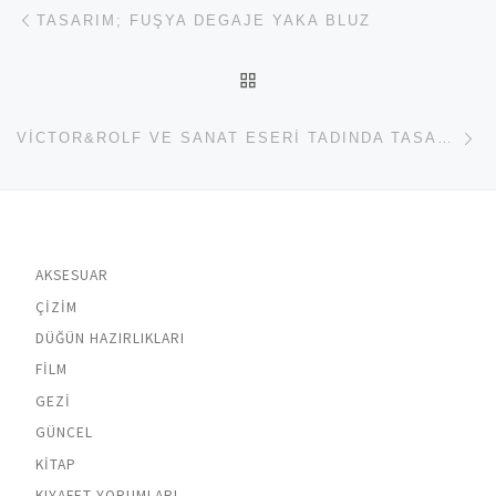
Yazı dolaşımı
Previous post
TASARIM; FUŞYA DEGAJE YAKA BLUZ
BACK TO POST LIST
Ne
VICTOR&ROLF VE SANAT ESERI TADINDA TASARIMLAR
AKSESUAR
ÇIZIM
DÜĞÜN HAZIRLIKLARI
FILM
GEZI
GÜNCEL
KITAP
KIYAFET YORUMLARI