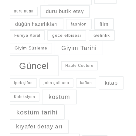
duru butik etsy
duru butik
düğün hazırlıkları
fashion
film
gece elbisesi
Gelinlik
Füreya Koral
Giyim Tarihi
Giyim Süsleme
Güncel
Haute Couture
kitap
ipek şifon
john galliano
kaftan
kostüm
Koleksiyon
kostüm tarihi
kıyafet detayları