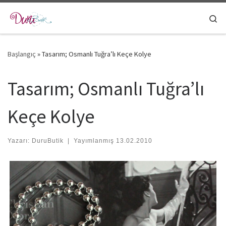
Skip to content
Se
Başlangıç
»
Tasarım; Osmanlı Tuğra’lı Keçe Kolye
Tasarım; Osmanlı Tuğra’lı
Keçe Kolye
Yazarı:
DuruButik
|
Yayımlanmış
13.02.2010