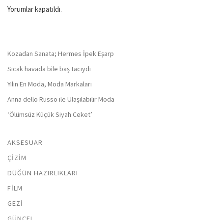
Yorumlar kapatıldı.
Kozadan Sanata; Hermes İpek Eşarp
Sıcak havada bile baş tacıydı
Yılın En Moda, Moda Markaları
Anna dello Russo ile Ulaşılabilir Moda
‘Ölümsüz Küçük Siyah Ceket’
AKSESUAR
ÇIZIM
DÜĞÜN HAZIRLIKLARI
FILM
GEZI
GÜNCEL