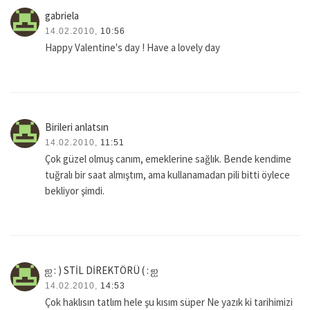
gabriela
14.02.2010,
10:56
Happy Valentine's day ! Have a lovely day
Birileri anlatsın
14.02.2010,
11:51
Çok güzel olmuş canım, emeklerine sağlık. Bende kendime
tuğralı bir saat almıştım, ama kullanamadan pili bitti öylece
bekliyor şimdi.
ஐ : ) STİL DİREKTÖRÜ ( : ஐ
14.02.2010,
14:53
Çok haklısın tatlım hele şu kısım süper Ne yazık ki tarihimizi