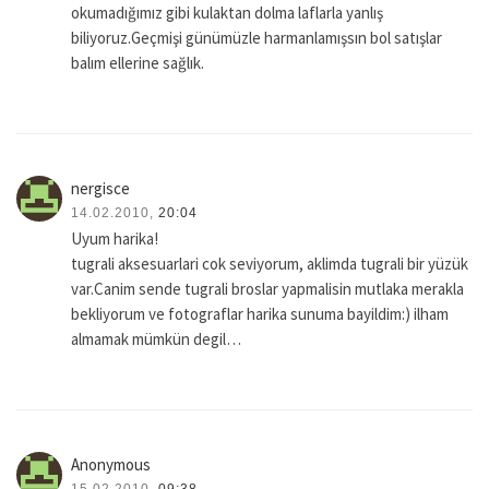
okumadığımız gibi kulaktan dolma laflarla yanlış
biliyoruz.Geçmişi günümüzle harmanlamışsın bol satışlar
balım ellerine sağlık.
nergisce
14.02.2010,
20:04
Uyum harika!
tugrali aksesuarlari cok seviyorum, aklimda tugrali bir yüzük
var.Canim sende tugrali broslar yapmalisin mutlaka merakla
bekliyorum ve fotograflar harika sunuma bayildim:) ilham
almamak mümkün degil…
Anonymous
15.02.2010,
09:38